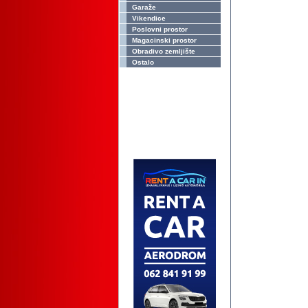
Garaže
Vikendice
Poslovni prostor
Magacinski prostor
Obradivo zemljište
Ostalo