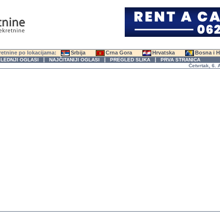
etnine po lokacijama:
Srbija
Crna Gora
Hrvatska
Bosna i 
|
|
|
LEDNJI OGLASI
NAJČITANIJI OGLASI
PREGLED SLIKA
PRVA STRANICA
Četvrtak, 6. Avg