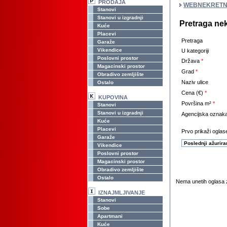
PRODAJA
WEBNEKRETN
Stanovi
Stanovi u izgradnji
Pretraga ne
Kuće
Placevi
Pretraga
Garaže
Vikendice
U kategoriji
Poslovni prostor
Država
*
Magacinski prostor
Grad
*
Obradivo zemljište
Naziv ulice
Ostalo
Cena (€)
*
KUPOVINA
Površina m²
*
Stanovi
Stanovi u izgradnji
Agencijska oznak
Kuće
Placevi
Prvo prikaži oglase
Garaže
Vikendice
Poslovni prostor
Magacinski prostor
Obradivo zemljište
Ostalo
Nema unetih oglasa z
IZNAJMLJIVANJE
Stanovi
Sobe
Apartmani
Kuće