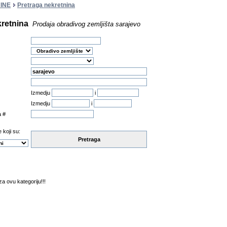
INE
Pretraga nekretnina
kretnina
Prodaja obradivog zemljišta sarajevo
Izmedju
i
Izmedju
i
a #
 koji su:
Pretraga
a ovu kategoriju!!!