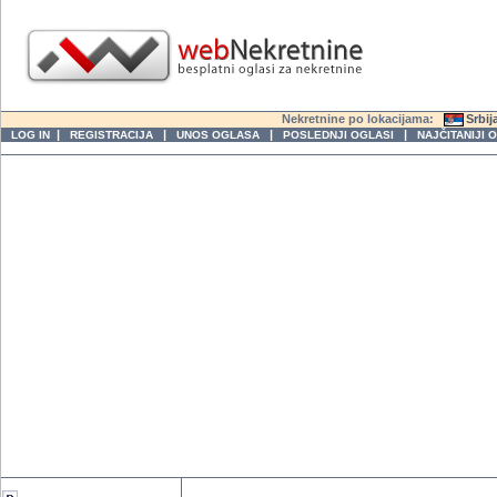
Nekretnine po lokacijama:
Srbij
|
|
|
|
LOG IN
REGISTRACIJA
UNOS OGLASA
POSLEDNJI OGLASI
NAJČITANIJI 