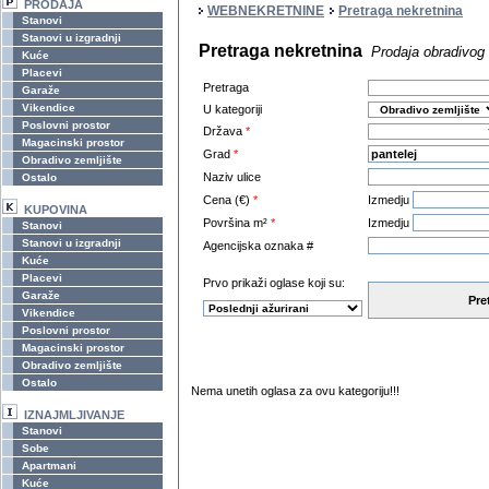
PRODAJA
WEBNEKRETNINE
Pretraga nekretnina
Stanovi
Stanovi u izgradnji
Pretraga nekretnina
Prodaja obradivog 
Kuće
Placevi
Pretraga
Garaže
Vikendice
U kategoriji
Poslovni prostor
Država
*
Magacinski prostor
Grad
*
Obradivo zemljište
Naziv ulice
Ostalo
Cena (€)
*
Izmedju
KUPOVINA
Površina m²
*
Izmedju
Stanovi
Stanovi u izgradnji
Agencijska oznaka #
Kuće
Placevi
Prvo prikaži oglase koji su:
Garaže
Pre
Vikendice
Poslovni prostor
Magacinski prostor
Obradivo zemljište
Ostalo
Nema unetih oglasa za ovu kategoriju!!!
IZNAJMLJIVANJE
Stanovi
Sobe
Apartmani
Kuće