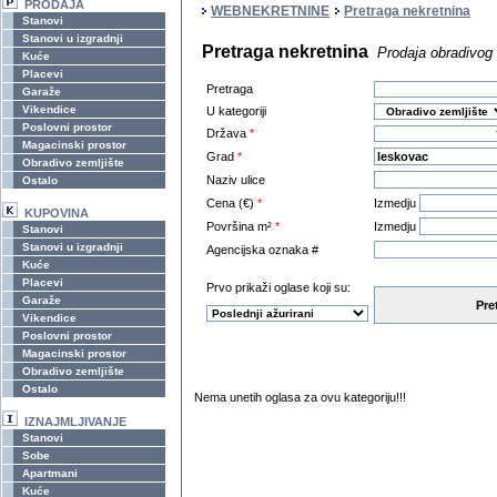
PRODAJA
WEBNEKRETNINE
Pretraga nekretnina
Stanovi
Stanovi u izgradnji
Pretraga nekretnina
Prodaja obradivog 
Kuće
Placevi
Pretraga
Garaže
Vikendice
U kategoriji
Poslovni prostor
Država
*
Magacinski prostor
Grad
*
Obradivo zemljište
Naziv ulice
Ostalo
Cena (€)
*
Izmedju
KUPOVINA
Površina m²
*
Izmedju
Stanovi
Stanovi u izgradnji
Agencijska oznaka #
Kuće
Placevi
Prvo prikaži oglase koji su:
Garaže
Pre
Vikendice
Poslovni prostor
Magacinski prostor
Obradivo zemljište
Ostalo
Nema unetih oglasa za ovu kategoriju!!!
IZNAJMLJIVANJE
Stanovi
Sobe
Apartmani
Kuće