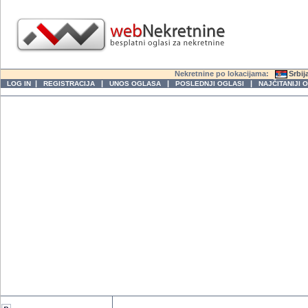
Nekretnine po lokacijama:
Srbij
|
|
|
|
LOG IN
REGISTRACIJA
UNOS OGLASA
POSLEDNJI OGLASI
NAJČITANIJI 