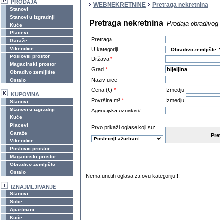
PRODAJA
WEBNEKRETNINE
Pretraga nekretnina
Stanovi
Stanovi u izgradnji
Pretraga nekretnina
Prodaja obradivog z
Kuće
Placevi
Pretraga
Garaže
Vikendice
U kategoriji
Poslovni prostor
Država
*
Magacinski prostor
Grad
*
Obradivo zemljište
Naziv ulice
Ostalo
Cena (€)
*
Izmedju
KUPOVINA
Površina m²
*
Izmedju
Stanovi
Stanovi u izgradnji
Agencijska oznaka #
Kuće
Placevi
Prvo prikaži oglase koji su:
Garaže
Pre
Vikendice
Poslovni prostor
Magacinski prostor
Obradivo zemljište
Ostalo
Nema unetih oglasa za ovu kategoriju!!!
IZNAJMLJIVANJE
Stanovi
Sobe
Apartmani
Kuće