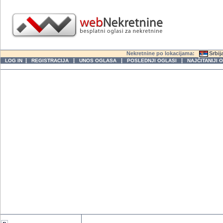
Nekretnine po lokacijama:
Srbij
|
|
|
|
LOG IN
REGISTRACIJA
UNOS OGLASA
POSLEDNJI OGLASI
NAJČITANIJI 