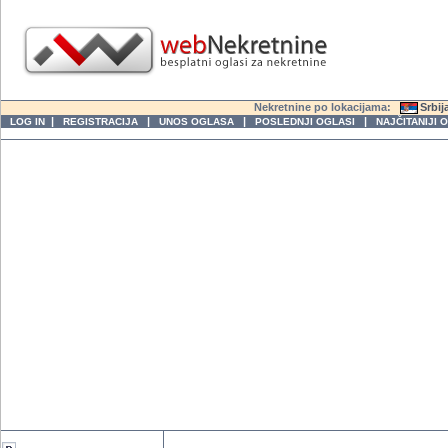
Nekretnine po lokacijama:
Srbij
|
|
|
|
LOG IN
REGISTRACIJA
UNOS OGLASA
POSLEDNJI OGLASI
NAJČITANIJI 