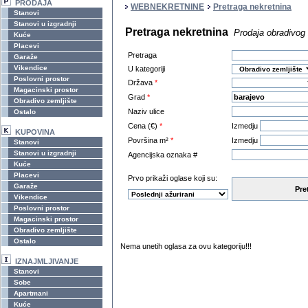
PRODAJA
WEBNEKRETNINE
Pretraga nekretnina
Stanovi
Stanovi u izgradnji
Pretraga nekretnina
Prodaja obradivog 
Kuće
Placevi
Pretraga
Garaže
Vikendice
U kategoriji
Poslovni prostor
Država
*
Magacinski prostor
Grad
*
Obradivo zemljište
Naziv ulice
Ostalo
Cena (€)
*
Izmedju
KUPOVINA
Površina m²
*
Izmedju
Stanovi
Stanovi u izgradnji
Agencijska oznaka #
Kuće
Placevi
Prvo prikaži oglase koji su:
Garaže
Pre
Vikendice
Poslovni prostor
Magacinski prostor
Obradivo zemljište
Ostalo
Nema unetih oglasa za ovu kategoriju!!!
IZNAJMLJIVANJE
Stanovi
Sobe
Apartmani
Kuće