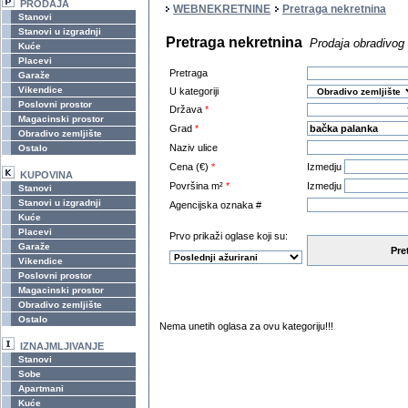
PRODAJA
WEBNEKRETNINE
Pretraga nekretnina
Stanovi
Stanovi u izgradnji
Pretraga nekretnina
Prodaja obradivog
Kuće
Placevi
Pretraga
Garaže
Vikendice
U kategoriji
Poslovni prostor
Država
*
Magacinski prostor
Grad
*
Obradivo zemljište
Naziv ulice
Ostalo
Cena (€)
*
Izmedju
KUPOVINA
Površina m²
*
Izmedju
Stanovi
Stanovi u izgradnji
Agencijska oznaka #
Kuće
Placevi
Prvo prikaži oglase koji su:
Garaže
Pre
Vikendice
Poslovni prostor
Magacinski prostor
Obradivo zemljište
Ostalo
Nema unetih oglasa za ovu kategoriju!!!
IZNAJMLJIVANJE
Stanovi
Sobe
Apartmani
Kuće