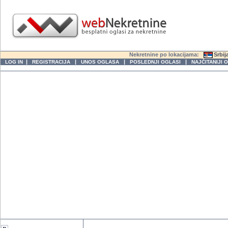
Nekretnine po lokacijama:
Srbij
|
|
|
|
LOG IN
REGISTRACIJA
UNOS OGLASA
POSLEDNJI OGLASI
NAJČITANIJI 