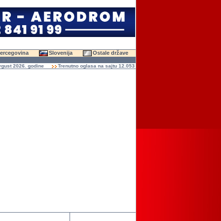
Hercegovina
Slovenija
Ostale države
t 2026. godine
Trenutno oglasa na sajtu 12.053 (47.583 slika)
Ukupno čitanja ogl