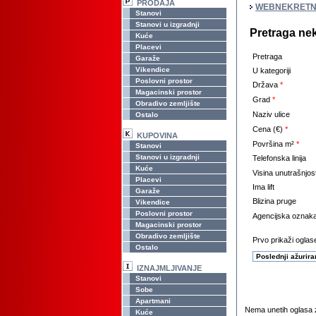
PRODAJA
WEBNEKRETN
Stanovi
Stanovi u izgradnji
Pretraga ne
Kuće
Placevi
Pretraga
Garaže
Vikendice
U kategoriji
Poslovni prostor
Država
*
Magacinski prostor
Grad
*
Obradivo zemljište
Naziv ulice
Ostalo
Cena (€)
*
KUPOVINA
Površina m²
*
Stanovi
Stanovi u izgradnji
Telefonska linija
Kuće
Visina unutrašnjos
Placevi
Ima lift
Garaže
Blizina pruge
Vikendice
Poslovni prostor
Agencijska oznak
Magacinski prostor
Obradivo zemljište
Prvo prikaži oglase
Ostalo
IZNAJMLJIVANJE
Stanovi
Sobe
Apartmani
Nema unetih oglasa z
Kuće