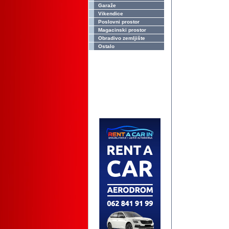
Garaže
Vikendice
Poslovni prostor
Magacinski prostor
Obradivo zemljište
Ostalo