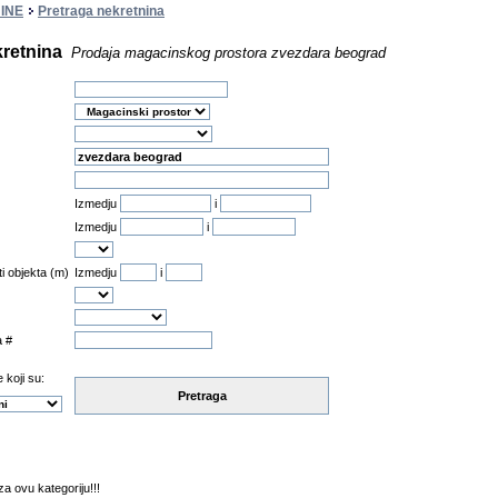
INE
Pretraga nekretnina
kretnina
Prodaja magacinskog prostora zvezdara beograd
Izmedju
i
Izmedju
i
ti objekta (m)
Izmedju
i
a #
 koji su:
Pretraga
a ovu kategoriju!!!