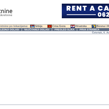
etnine po lokacijama:
Srbija
Crna Gora
Hrvatska
Bosna i 
|
|
|
LEDNJI OGLASI
NAJČITANIJI OGLASI
PREGLED SLIKA
PRVA STRANICA
Četvrtak, 6. Avgus