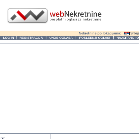
Nekretnine po lokacijama:
Srbij
|
|
|
|
LOG IN
REGISTRACIJA
UNOS OGLASA
POSLEDNJI OGLASI
NAJČITANIJI 