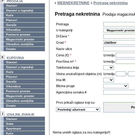
PRODAJA
WEBNEKRETNINE
Pretraga nekretnina
Stanovi
Stanovi u izgradnji
Pretraga nekretnina
Prodaja magacinsko
Kuće
Placevi
Pretraga
Garaže
Vikendice
U kategoriji
Poslovni prostor
Država
*
Magacinski prostor
Grad
*
Obradivo zemljište
Naziv ulice
Ostalo
Cena (€)
*
Izmedju
KUPOVINA
Površina m²
*
Izmedju
Stanovi
Stanovi u izgradnji
Telefonska linija
Kuće
Visina unutrašnjosti objekta (m)
Izmedju
i
Placevi
Ima lift
Garaže
Blizina pruge
Vikendice
Poslovni prostor
Agencijska oznaka #
Magacinski prostor
Obradivo zemljište
Prvo prikaži oglase koji su:
Ostalo
Pr
IZNAJMLJIVANJE
Stanovi
Sobe
Apartmani
Nema unetih oglasa za ovu kategoriju!!!
Kuće