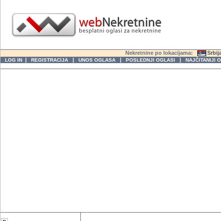
Nekretnine po lokacijama:
Srbij
|
|
|
|
LOG IN
REGISTRACIJA
UNOS OGLASA
POSLEDNJI OGLASI
NAJČITANIJI 