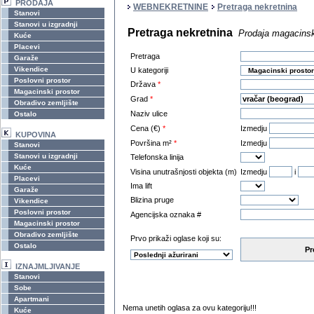
PRODAJA
WEBNEKRETNINE
Pretraga nekretnina
Stanovi
Stanovi u izgradnji
Pretraga nekretnina
Prodaja magacinsk
Kuće
Placevi
Pretraga
Garaže
Vikendice
U kategoriji
Poslovni prostor
Država
*
Magacinski prostor
Grad
*
Obradivo zemljište
Naziv ulice
Ostalo
Cena (€)
*
Izmedju
KUPOVINA
Površina m²
*
Izmedju
Stanovi
Stanovi u izgradnji
Telefonska linija
Kuće
Visina unutrašnjosti objekta (m)
Izmedju
i
Placevi
Ima lift
Garaže
Blizina pruge
Vikendice
Poslovni prostor
Agencijska oznaka #
Magacinski prostor
Obradivo zemljište
Prvo prikaži oglase koji su:
Ostalo
Pr
IZNAJMLJIVANJE
Stanovi
Sobe
Apartmani
Nema unetih oglasa za ovu kategoriju!!!
Kuće