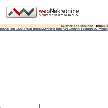
Nekretnine po lokacijama:
Srbij
|
|
|
|
LOG IN
REGISTRACIJA
UNOS OGLASA
POSLEDNJI OGLASI
NAJČITANIJI 