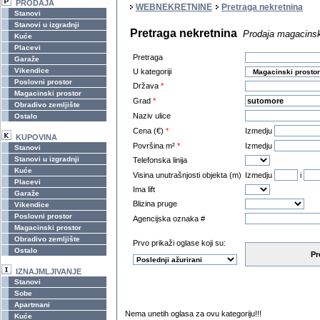
PRODAJA
WEBNEKRETNINE
Pretraga nekretnina
Stanovi
Stanovi u izgradnji
Pretraga nekretnina
Prodaja magacinsk
Kuće
Placevi
Pretraga
Garaže
Vikendice
U kategoriji
Poslovni prostor
Država
*
Magacinski prostor
Grad
*
Obradivo zemljište
Naziv ulice
Ostalo
Cena (€)
*
Izmedju
KUPOVINA
Površina m²
*
Izmedju
Stanovi
Stanovi u izgradnji
Telefonska linija
Kuće
Visina unutrašnjosti objekta (m)
Izmedju
i
Placevi
Ima lift
Garaže
Blizina pruge
Vikendice
Poslovni prostor
Agencijska oznaka #
Magacinski prostor
Obradivo zemljište
Prvo prikaži oglase koji su:
Ostalo
Pr
IZNAJMLJIVANJE
Stanovi
Sobe
Apartmani
Nema unetih oglasa za ovu kategoriju!!!
Kuće