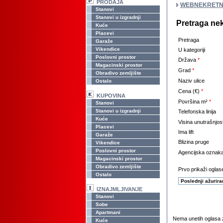
PRODAJA
WEBNEKRETN
Stanovi
Stanovi u izgradnji
Pretraga ne
Kuće
Placevi
Pretraga
Garaže
Vikendice
U kategoriji
Poslovni prostor
Država
*
Magacinski prostor
Grad
*
Obradivo zemljište
Naziv ulice
Ostalo
Cena (€)
*
KUPOVINA
Površina m²
*
Stanovi
Stanovi u izgradnji
Telefonska linija
Kuće
Visina unutrašnjos
Placevi
Ima lift
Garaže
Blizina pruge
Vikendice
Poslovni prostor
Agencijska oznak
Magacinski prostor
Obradivo zemljište
Prvo prikaži oglase
Ostalo
IZNAJMLJIVANJE
Stanovi
Sobe
Apartmani
Nema unetih oglasa z
Kuće