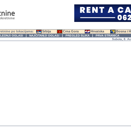
etnine po lokacijama:
Srbija
Crna Gora
Hrvatska
Bosna i 
|
|
|
LEDNJI OGLASI
NAJČITANIJI OGLASI
PREGLED SLIKA
PRVA STRANICA
Subota, 8. Avgust