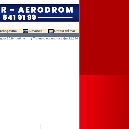
Hercegovina
Slovenija
Ostale države
 2026. godine
Trenutno oglasa na sajtu 12.040 (47.433 slika)
Ukupno čitanja ogla