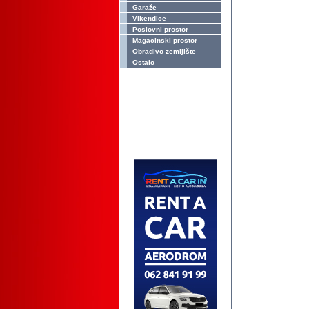
Garaže
Vikendice
Poslovni prostor
Magacinski prostor
Obradivo zemljište
Ostalo