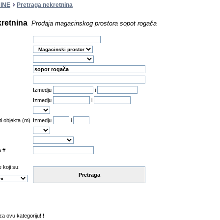
INE
Pretraga nekretnina
kretnina
Prodaja magacinskog prostora sopot rogača
Izmedju
i
Izmedju
i
ti objekta (m)
Izmedju
i
a #
 koji su:
Pretraga
a ovu kategoriju!!!