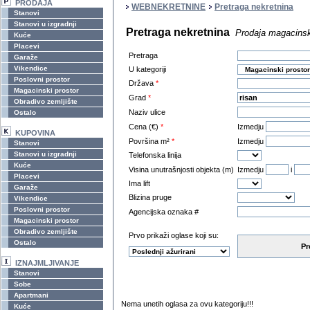
PRODAJA
WEBNEKRETNINE
Pretraga nekretnina
Stanovi
Stanovi u izgradnji
Pretraga nekretnina
Prodaja magacinsk
Kuće
Placevi
Pretraga
Garaže
Vikendice
U kategoriji
Poslovni prostor
Država
*
Magacinski prostor
Grad
*
Obradivo zemljište
Naziv ulice
Ostalo
Cena (€)
*
Izmedju
KUPOVINA
Površina m²
*
Izmedju
Stanovi
Stanovi u izgradnji
Telefonska linija
Kuće
Visina unutrašnjosti objekta (m)
Izmedju
i
Placevi
Ima lift
Garaže
Blizina pruge
Vikendice
Poslovni prostor
Agencijska oznaka #
Magacinski prostor
Obradivo zemljište
Prvo prikaži oglase koji su:
Ostalo
Pr
IZNAJMLJIVANJE
Stanovi
Sobe
Apartmani
Nema unetih oglasa za ovu kategoriju!!!
Kuće