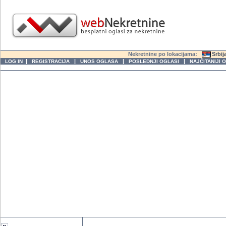
Nekretnine po lokacijama:
Srbij
|
|
|
|
LOG IN
REGISTRACIJA
UNOS OGLASA
POSLEDNJI OGLASI
NAJČITANIJI 