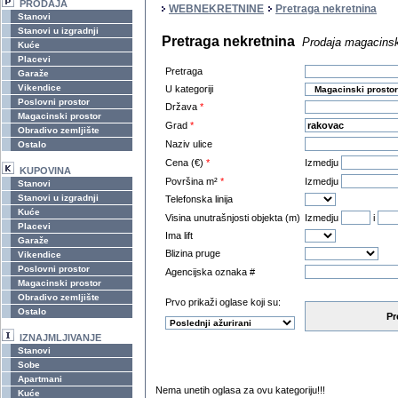
PRODAJA
WEBNEKRETNINE
Pretraga nekretnina
Stanovi
Stanovi u izgradnji
Pretraga nekretnina
Prodaja magacinsk
Kuće
Placevi
Pretraga
Garaže
Vikendice
U kategoriji
Poslovni prostor
Država
*
Magacinski prostor
Grad
*
Obradivo zemljište
Naziv ulice
Ostalo
Cena (€)
*
Izmedju
KUPOVINA
Površina m²
*
Izmedju
Stanovi
Stanovi u izgradnji
Telefonska linija
Kuće
Visina unutrašnjosti objekta (m)
Izmedju
i
Placevi
Ima lift
Garaže
Blizina pruge
Vikendice
Poslovni prostor
Agencijska oznaka #
Magacinski prostor
Obradivo zemljište
Prvo prikaži oglase koji su:
Ostalo
Pr
IZNAJMLJIVANJE
Stanovi
Sobe
Apartmani
Nema unetih oglasa za ovu kategoriju!!!
Kuće