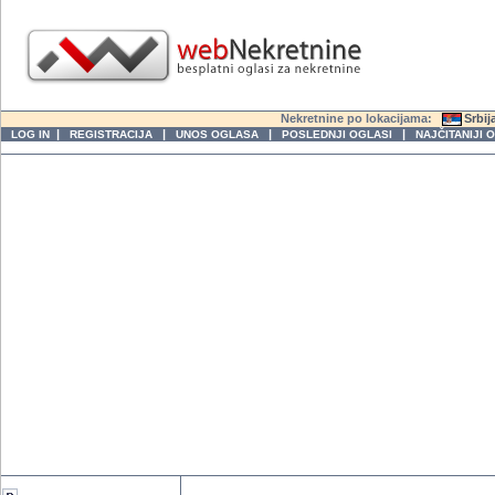
Nekretnine po lokacijama:
Srbij
|
|
|
|
LOG IN
REGISTRACIJA
UNOS OGLASA
POSLEDNJI OGLASI
NAJČITANIJI 