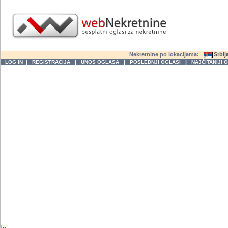
Nekretnine po lokacijama:
Srbij
|
|
|
|
LOG IN
REGISTRACIJA
UNOS OGLASA
POSLEDNJI OGLASI
NAJČITANIJI 