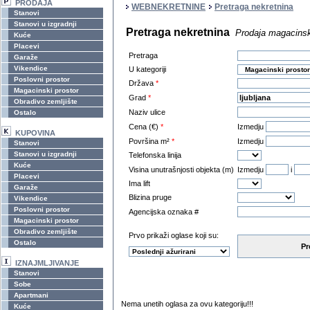
PRODAJA
WEBNEKRETNINE
Pretraga nekretnina
Stanovi
Stanovi u izgradnji
Pretraga nekretnina
Prodaja magacinsko
Kuće
Placevi
Pretraga
Garaže
Vikendice
U kategoriji
Poslovni prostor
Država
*
Magacinski prostor
Grad
*
Obradivo zemljište
Naziv ulice
Ostalo
Cena (€)
*
Izmedju
KUPOVINA
Površina m²
*
Izmedju
Stanovi
Stanovi u izgradnji
Telefonska linija
Kuće
Visina unutrašnjosti objekta (m)
Izmedju
i
Placevi
Ima lift
Garaže
Blizina pruge
Vikendice
Poslovni prostor
Agencijska oznaka #
Magacinski prostor
Obradivo zemljište
Prvo prikaži oglase koji su:
Ostalo
Pr
IZNAJMLJIVANJE
Stanovi
Sobe
Apartmani
Nema unetih oglasa za ovu kategoriju!!!
Kuće