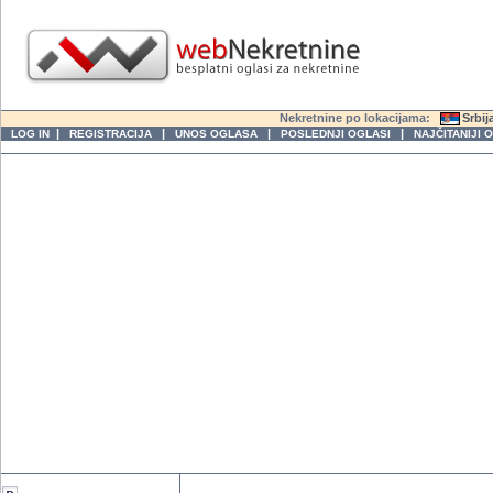
Nekretnine po lokacijama:
Srbij
|
|
|
|
LOG IN
REGISTRACIJA
UNOS OGLASA
POSLEDNJI OGLASI
NAJČITANIJI 