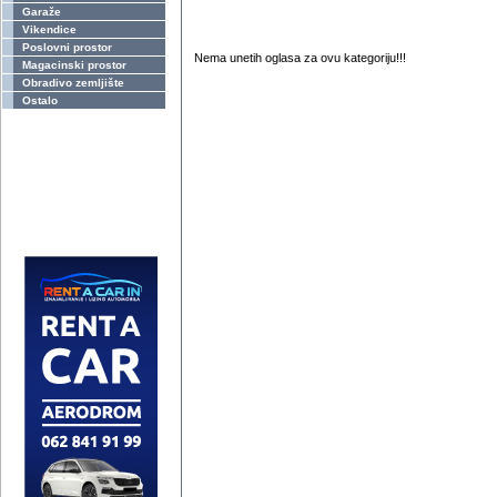
Garaže
Vikendice
Poslovni prostor
Nema unetih oglasa za ovu kategoriju!!!
Magacinski prostor
Obradivo zemljište
Ostalo