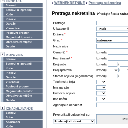
PRODAJA
WEBNEKRETNINE
Pretraga nekretnina
Stanovi
Stanovi u izgradnji
Pretraga nekretnina
Prodaja kuća sut
Kuće
Placevi
Pretraga
Garaže
Vikendice
U kategoriji
Poslovni prostor
Država
*
Magacinski prostor
Grad
*
Obradivo zemljište
Naziv ulice
Ostalo
Cena (€)
*
Izmedju
KUPOVINA
Površina m²
*
Izmedju
Stanovi
Stanovi u izgradnji
Broj soba
Izmedju
i
Kuće
Broj spratova
Izmedju
i
Placevi
Starost objekta (u godinama)
Izmedju
i
Garaže
Telefonska linija
Vikendice
Poslovni prostor
Ima garažu
Magacinski prostor
Pomoćni objekti
Obradivo zemljište
Ima baštu
Ostalo
Agencijska oznaka #
IZNAJMLJIVANJE
Stanovi
Prvo prikaži oglase koji su:
Sobe
Pre
Apartmani
Kuće