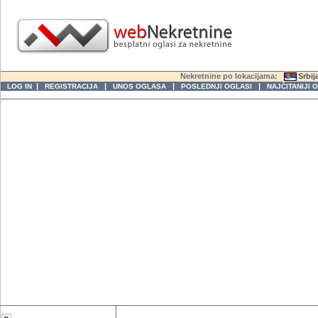
Nekretnine po lokacijama:
Srbij
|
|
|
|
LOG IN
REGISTRACIJA
UNOS OGLASA
POSLEDNJI OGLASI
NAJČITANIJI 