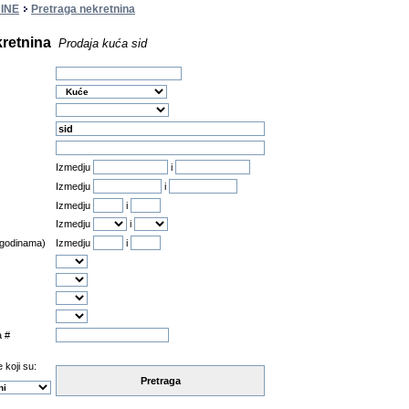
INE
Pretraga nekretnina
kretnina
Prodaja kuća sid
Izmedju
i
Izmedju
i
Izmedju
i
Izmedju
i
 godinama)
Izmedju
i
a #
 koji su:
Pretraga