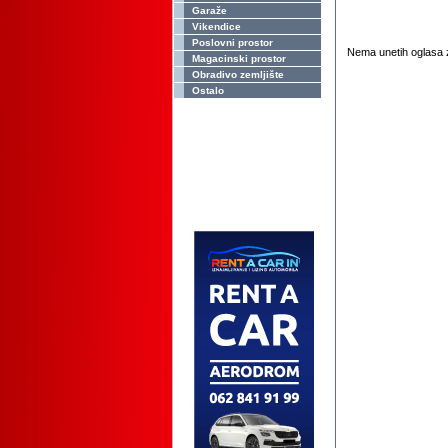
Garaže
Vikendice
Poslovni prostor
Nema unetih oglasa z
Magacinski prostor
Obradivo zemljište
Ostalo