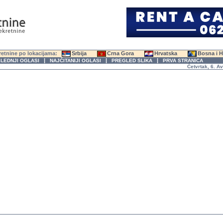
etnine po lokacijama:
Srbija
Crna Gora
Hrvatska
Bosna i 
|
|
|
LEDNJI OGLASI
NAJČITANIJI OGLASI
PREGLED SLIKA
PRVA STRANICA
Četvrtak, 6. Avgus