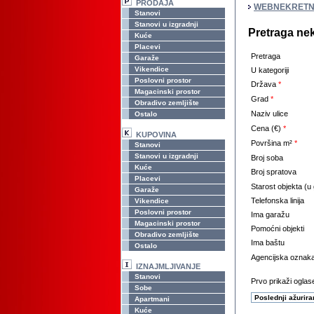
PRODAJA
WEBNEKRETN
Stanovi
Stanovi u izgradnji
Pretraga ne
Kuće
Placevi
Pretraga
Garaže
Vikendice
U kategoriji
Poslovni prostor
Država
*
Magacinski prostor
Grad
*
Obradivo zemljište
Naziv ulice
Ostalo
Cena (€)
*
KUPOVINA
Površina m²
*
Stanovi
Stanovi u izgradnji
Broj soba
Kuće
Broj spratova
Placevi
Starost objekta (u
Garaže
Telefonska linija
Vikendice
Poslovni prostor
Ima garažu
Magacinski prostor
Pomoćni objekti
Obradivo zemljište
Ima baštu
Ostalo
Agencijska oznak
IZNAJMLJIVANJE
Stanovi
Prvo prikaži oglase
Sobe
Apartmani
Kuće