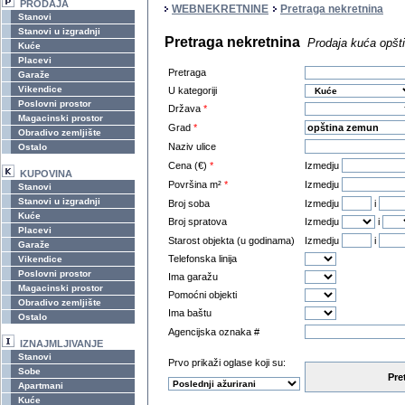
PRODAJA
WEBNEKRETNINE
Pretraga nekretnina
Stanovi
Stanovi u izgradnji
Pretraga nekretnina
Prodaja kuća opšt
Kuće
Placevi
Pretraga
Garaže
Vikendice
U kategoriji
Poslovni prostor
Država
*
Magacinski prostor
Grad
*
Obradivo zemljište
Naziv ulice
Ostalo
Cena (€)
*
Izmedju
KUPOVINA
Površina m²
*
Izmedju
Stanovi
Stanovi u izgradnji
Broj soba
Izmedju
i
Kuće
Broj spratova
Izmedju
i
Placevi
Starost objekta (u godinama)
Izmedju
i
Garaže
Telefonska linija
Vikendice
Poslovni prostor
Ima garažu
Magacinski prostor
Pomoćni objekti
Obradivo zemljište
Ima baštu
Ostalo
Agencijska oznaka #
IZNAJMLJIVANJE
Stanovi
Prvo prikaži oglase koji su:
Sobe
Pre
Apartmani
Kuće