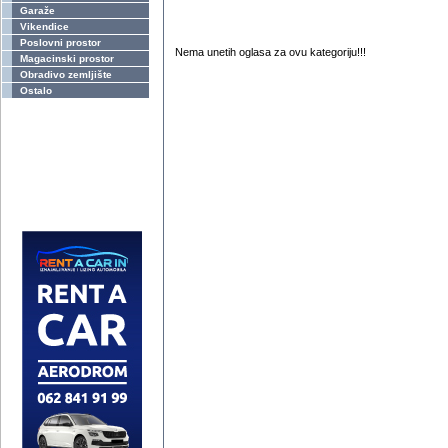
Garaže
Vikendice
Poslovni prostor
Nema unetih oglasa za ovu kategoriju!!!
Magacinski prostor
Obradivo zemljište
Ostalo