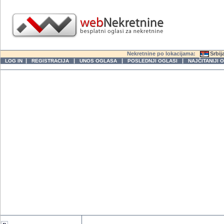
Nekretnine po lokacijama:
Srbij
|
|
|
|
LOG IN
REGISTRACIJA
UNOS OGLASA
POSLEDNJI OGLASI
NAJČITANIJI 