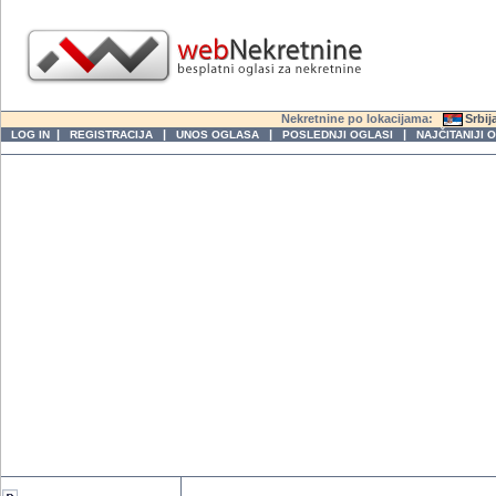
Nekretnine po lokacijama:
Srbij
|
|
|
|
LOG IN
REGISTRACIJA
UNOS OGLASA
POSLEDNJI OGLASI
NAJČITANIJI 