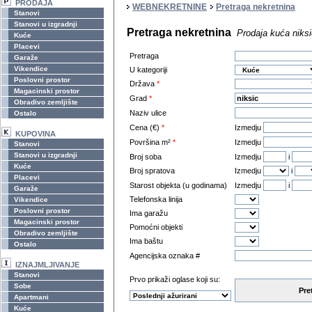
PRODAJA
WEBNEKRETNINE
Pretraga nekretnina
Stanovi
Stanovi u izgradnji
Pretraga nekretnina
Prodaja kuća niksi
Kuće
Placevi
Pretraga
Garaže
Vikendice
U kategoriji
Poslovni prostor
Država
*
Magacinski prostor
Grad
*
Obradivo zemljište
Naziv ulice
Ostalo
Cena (€)
*
Izmedju
KUPOVINA
Površina m²
*
Izmedju
Stanovi
Stanovi u izgradnji
Broj soba
Izmedju
i
Kuće
Broj spratova
Izmedju
i
Placevi
Starost objekta (u godinama)
Izmedju
i
Garaže
Telefonska linija
Vikendice
Poslovni prostor
Ima garažu
Magacinski prostor
Pomoćni objekti
Obradivo zemljište
Ima baštu
Ostalo
Agencijska oznaka #
IZNAJMLJIVANJE
Stanovi
Prvo prikaži oglase koji su:
Sobe
Pre
Apartmani
Kuće