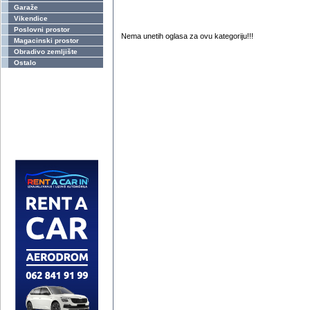
Garaže
Vikendice
Poslovni prostor
Nema unetih oglasa za ovu kategoriju!!!
Magacinski prostor
Obradivo zemljište
Ostalo