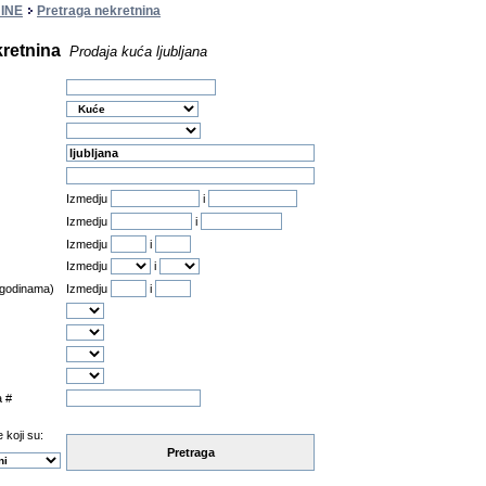
INE
Pretraga nekretnina
kretnina
Prodaja kuća ljubljana
Izmedju
i
Izmedju
i
Izmedju
i
Izmedju
i
 godinama)
Izmedju
i
a #
 koji su:
Pretraga