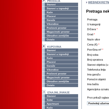
PRODAJA
WEBNEKRETN
Stanovi
Stanovi u izgradnji
Pretraga ne
Kuće
Placevi
Pretraga
Garaže
Vikendice
U kategoriji
Poslovni prostor
Država
*
Magacinski prostor
Grad
*
Obradivo zemljište
Naziv ulice
Ostalo
Cena (€)
*
KUPOVINA
Površina m²
*
Stanovi
Stanovi u izgradnji
Broj soba
Kuće
Broj spratova
Placevi
Starost objekta (u
Garaže
Telefonska linija
Vikendice
Poslovni prostor
Ima garažu
Magacinski prostor
Pomoćni objekti
Obradivo zemljište
Ima baštu
Ostalo
Agencijska oznak
IZNAJMLJIVANJE
Stanovi
Prvo prikaži oglase
Sobe
Apartmani
Kuće