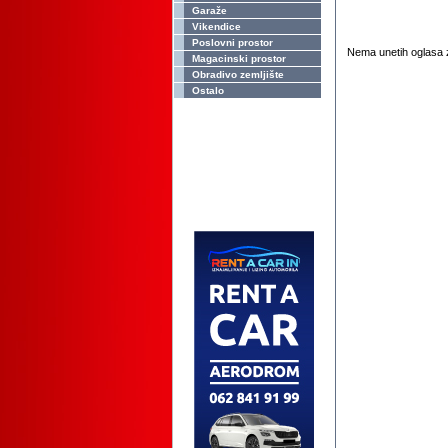
Garaže
Vikendice
Poslovni prostor
Nema unetih oglasa z
Magacinski prostor
Obradivo zemljište
Ostalo