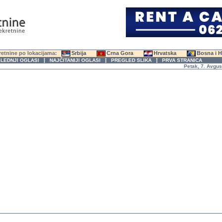
etnine po lokacijama:
Srbija
Crna Gora
Hrvatska
Bosna i 
|
|
|
LEDNJI OGLASI
NAJČITANIJI OGLASI
PREGLED SLIKA
PRVA STRANICA
Petak, 7. Avgust 2