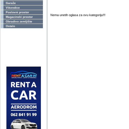
Garaže
Vikendice
Poslovni prostor
Nema unetih oglasa za ovu kategoriju!!!
Magacinski prostor
Obradivo zemljište
Ostalo