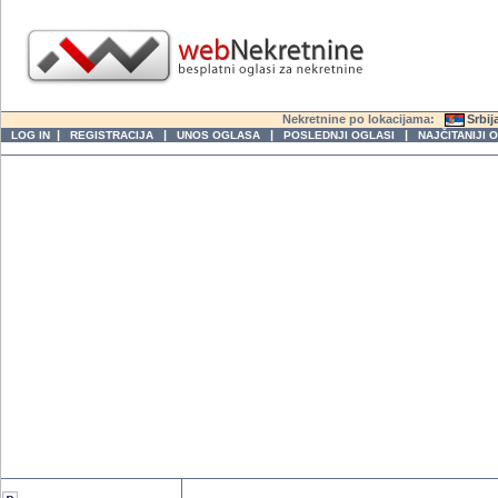
Nekretnine po lokacijama:
Srbij
|
|
|
|
LOG IN
REGISTRACIJA
UNOS OGLASA
POSLEDNJI OGLASI
NAJČITANIJI 