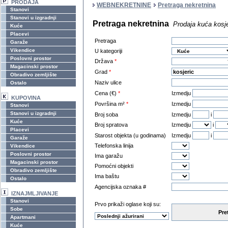
PRODAJA
WEBNEKRETNINE
Pretraga nekretnina
Stanovi
Stanovi u izgradnji
Pretraga nekretnina
Prodaja kuća kosje
Kuće
Placevi
Pretraga
Garaže
Vikendice
U kategoriji
Poslovni prostor
Država
*
Magacinski prostor
Grad
*
Obradivo zemljište
Naziv ulice
Ostalo
Cena (€)
*
Izmedju
KUPOVINA
Površina m²
*
Izmedju
Stanovi
Stanovi u izgradnji
Broj soba
Izmedju
i
Kuće
Broj spratova
Izmedju
i
Placevi
Starost objekta (u godinama)
Izmedju
i
Garaže
Telefonska linija
Vikendice
Poslovni prostor
Ima garažu
Magacinski prostor
Pomoćni objekti
Obradivo zemljište
Ima baštu
Ostalo
Agencijska oznaka #
IZNAJMLJIVANJE
Stanovi
Prvo prikaži oglase koji su:
Sobe
Pre
Apartmani
Kuće