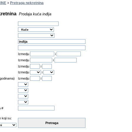
INE
Pretraga nekretnina
kretnina
Prodaja kuća inđija
Izmedju
i
Izmedju
i
Izmedju
i
Izmedju
i
 godinama)
Izmedju
i
a #
 koji su:
Pretraga