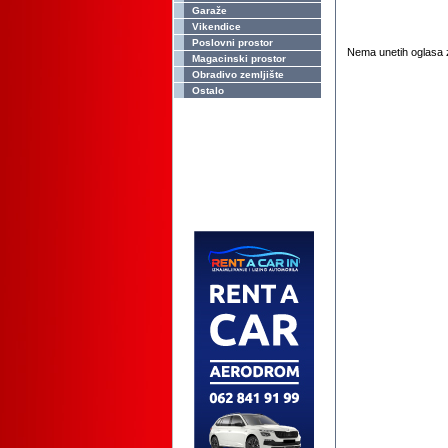
Garaže
Vikendice
Poslovni prostor
Nema unetih oglasa z
Magacinski prostor
Obradivo zemljište
Ostalo