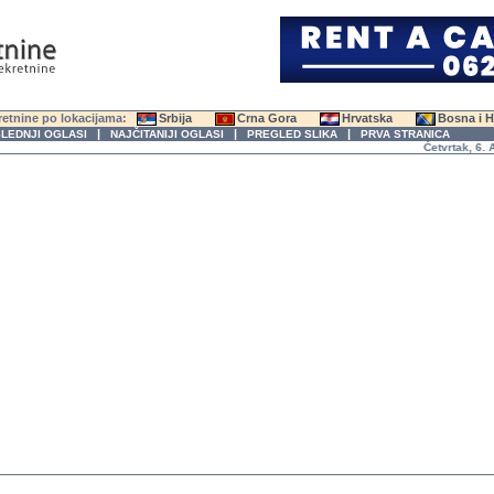
etnine po lokacijama:
Srbija
Crna Gora
Hrvatska
Bosna i 
|
|
|
LEDNJI OGLASI
NAJČITANIJI OGLASI
PREGLED SLIKA
PRVA STRANICA
Četvrtak, 6. Avgu