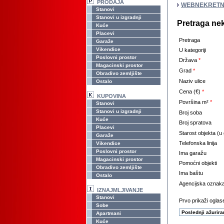
PRODAJA
WEBNEKRETN
Stanovi
Stanovi u izgradnji
Pretraga ne
Kuće
Placevi
Pretraga
Garaže
Vikendice
U kategoriji
Poslovni prostor
Država
*
Magacinski prostor
Grad
*
Obradivo zemljište
Naziv ulice
Ostalo
Cena (€)
*
KUPOVINA
Površina m²
*
Stanovi
Stanovi u izgradnji
Broj soba
Kuće
Broj spratova
Placevi
Starost objekta (u
Garaže
Telefonska linija
Vikendice
Poslovni prostor
Ima garažu
Magacinski prostor
Pomoćni objekti
Obradivo zemljište
Ima baštu
Ostalo
Agencijska oznak
IZNAJMLJIVANJE
Stanovi
Prvo prikaži oglase
Sobe
Apartmani
Kuće