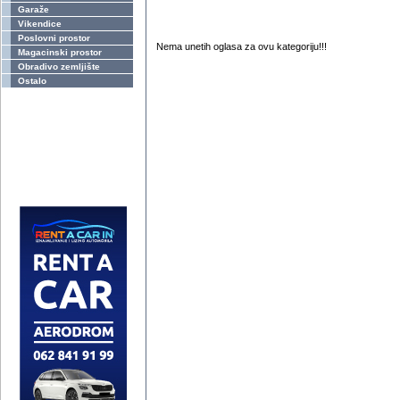
Garaže
Vikendice
Poslovni prostor
Nema unetih oglasa za ovu kategoriju!!!
Magacinski prostor
Obradivo zemljište
Ostalo