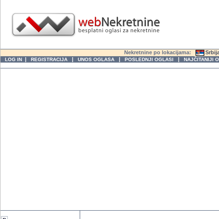
Nekretnine po lokacijama:
Srbij
|
|
|
|
LOG IN
REGISTRACIJA
UNOS OGLASA
POSLEDNJI OGLASI
NAJČITANIJI 