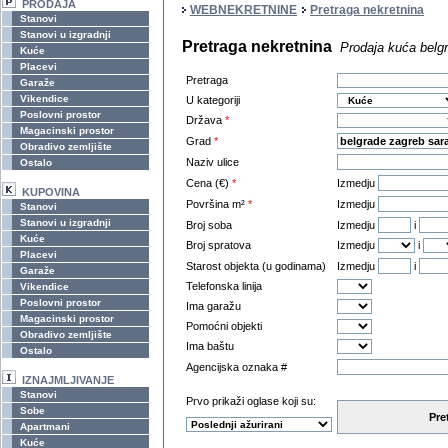
PRODAJA
WEBNEKRETNINE
Pretraga nekretnina
Stanovi
Stanovi u izgradnji
Pretraga nekretnina
Prodaja kuća belg
Kuće
Placevi
Pretraga
Garaže
Vikendice
U kategoriji
Poslovni prostor
Država
*
Magacinski prostor
Grad
*
Obradivo zemljište
Naziv ulice
Ostalo
Cena (€)
*
Izmedju
KUPOVINA
Površina m²
*
Izmedju
Stanovi
Stanovi u izgradnji
Broj soba
Izmedju
i
Kuće
Broj spratova
Izmedju
i
Placevi
Starost objekta (u godinama)
Izmedju
i
Garaže
Telefonska linija
Vikendice
Poslovni prostor
Ima garažu
Magacinski prostor
Pomoćni objekti
Obradivo zemljište
Ima baštu
Ostalo
Agencijska oznaka #
IZNAJMLJIVANJE
Stanovi
Prvo prikaži oglase koji su:
Sobe
Pre
Apartmani
Kuće