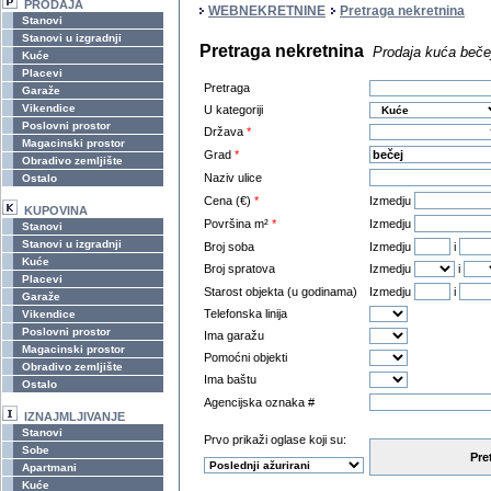
PRODAJA
WEBNEKRETNINE
Pretraga nekretnina
Stanovi
Stanovi u izgradnji
Pretraga nekretnina
Prodaja kuća beče
Kuće
Placevi
Pretraga
Garaže
Vikendice
U kategoriji
Poslovni prostor
Država
*
Magacinski prostor
Grad
*
Obradivo zemljište
Naziv ulice
Ostalo
Cena (€)
*
Izmedju
KUPOVINA
Površina m²
*
Izmedju
Stanovi
Stanovi u izgradnji
Broj soba
Izmedju
i
Kuće
Broj spratova
Izmedju
i
Placevi
Starost objekta (u godinama)
Izmedju
i
Garaže
Telefonska linija
Vikendice
Poslovni prostor
Ima garažu
Magacinski prostor
Pomoćni objekti
Obradivo zemljište
Ima baštu
Ostalo
Agencijska oznaka #
IZNAJMLJIVANJE
Stanovi
Prvo prikaži oglase koji su:
Sobe
Pre
Apartmani
Kuće