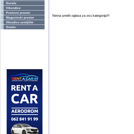
Garaže
Vikendice
Poslovni prostor
Nema unetih oglasa za ovu kategoriju!!!
Magacinski prostor
Obradivo zemljište
Ostalo