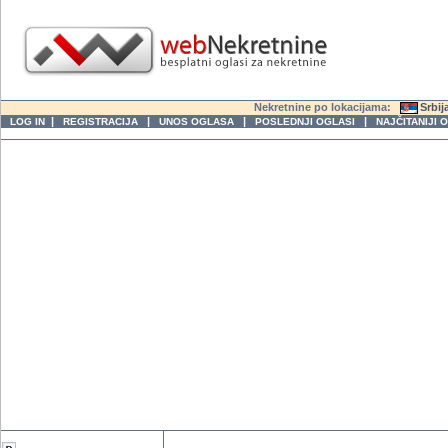
Nekretnine po lokacijama:
Srbij
|
|
|
|
LOG IN
REGISTRACIJA
UNOS OGLASA
POSLEDNJI OGLASI
NAJČITANIJI 