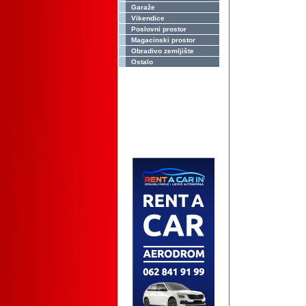
Garaže
Vikendice
Poslovni prostor
Magacinski prostor
Obradivo zemljište
Ostalo