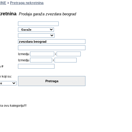
INE
Pretraga nekretnina
kretnina
Prodaja garaža zvezdara beograd
Izmedju
i
Izmedju
i
a #
 koji su:
Pretraga
a ovu kategoriju!!!