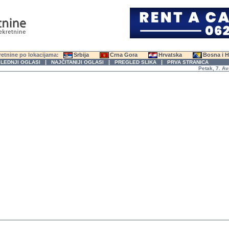
etnine po lokacijama:
Srbija
Crna Gora
Hrvatska
Bosna i 
|
|
|
LEDNJI OGLASI
NAJČITANIJI OGLASI
PREGLED SLIKA
PRVA STRANICA
Petak, 7. Avgust