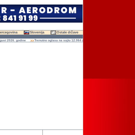
Hercegovina
Slovenija
Ostale države
 2026. godine
Trenutno oglasa na sajtu 12.064 (47.627 slika)
Ukupno čitanja ogla