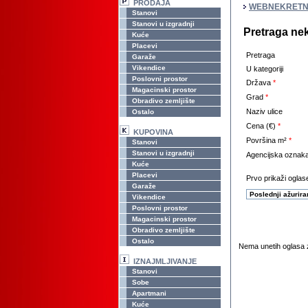
PRODAJA
WEBNEKRETN
Stanovi
Stanovi u izgradnji
Pretraga ne
Kuće
Placevi
Pretraga
Garaže
Vikendice
U kategoriji
Poslovni prostor
Država
*
Magacinski prostor
Grad
*
Obradivo zemljište
Naziv ulice
Ostalo
Cena (€)
*
KUPOVINA
Površina m²
*
Stanovi
Stanovi u izgradnji
Agencijska oznak
Kuće
Placevi
Prvo prikaži oglase
Garaže
Vikendice
Poslovni prostor
Magacinski prostor
Obradivo zemljište
Ostalo
Nema unetih oglasa z
IZNAJMLJIVANJE
Stanovi
Sobe
Apartmani
Kuće