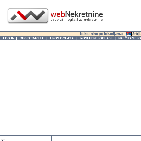
Nekretnine po lokacijama:
Srbij
|
|
|
|
LOG IN
REGISTRACIJA
UNOS OGLASA
POSLEDNJI OGLASI
NAJČITANIJI 