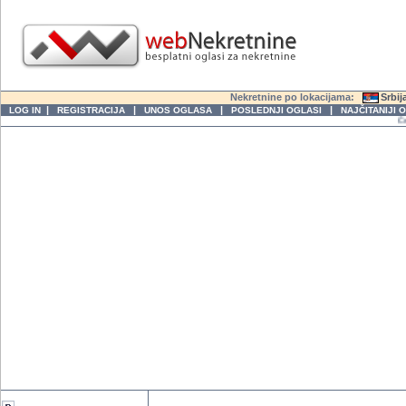
Nekretnine po lokacijama:
Srbij
|
|
|
|
LOG IN
REGISTRACIJA
UNOS OGLASA
POSLEDNJI OGLASI
NAJČITANIJI 
Četvrt