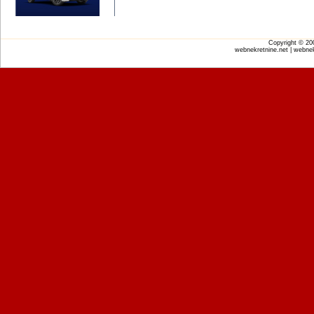
Copyright © 2
webnekretnine.net | webnek