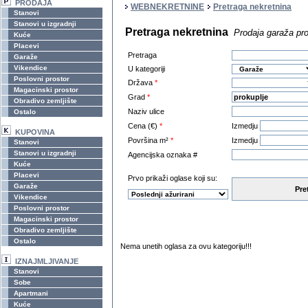
PRODAJA
WEBNEKRETNINE
Pretraga nekretnina
Stanovi
Stanovi u izgradnji
Pretraga nekretnina
Prodaja garaža pro
Kuće
Placevi
Pretraga
Garaže
Vikendice
U kategoriji
Poslovni prostor
Država
*
Magacinski prostor
Grad
*
Obradivo zemljište
Naziv ulice
Ostalo
Cena (€)
*
Izmedju
KUPOVINA
Površina m²
*
Izmedju
Stanovi
Stanovi u izgradnji
Agencijska oznaka #
Kuće
Placevi
Prvo prikaži oglase koji su:
Garaže
Pre
Vikendice
Poslovni prostor
Magacinski prostor
Obradivo zemljište
Ostalo
Nema unetih oglasa za ovu kategoriju!!!
IZNAJMLJIVANJE
Stanovi
Sobe
Apartmani
Kuće