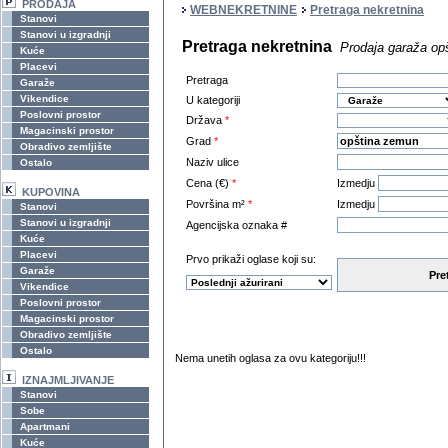
PRODAJA
WEBNEKRETNINE
Pretraga nekretnina
Stanovi
Stanovi u izgradnji
Pretraga nekretnina
Prodaja garaža op
Kuće
Placevi
Pretraga
Garaže
Vikendice
U kategoriji
Poslovni prostor
Država
*
Magacinski prostor
Grad
*
Obradivo zemljište
Naziv ulice
Ostalo
Cena (€)
*
Izmedju
KUPOVINA
Površina m²
*
Izmedju
Stanovi
Stanovi u izgradnji
Agencijska oznaka #
Kuće
Placevi
Prvo prikaži oglase koji su:
Garaže
Pre
Vikendice
Poslovni prostor
Magacinski prostor
Obradivo zemljište
Ostalo
Nema unetih oglasa za ovu kategoriju!!!
IZNAJMLJIVANJE
Stanovi
Sobe
Apartmani
Kuće