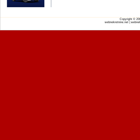
Copyright © 2
webnekretnine.net | webnek