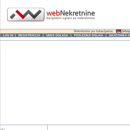
Nekretnine po lokacijama:
Srbij
|
|
|
|
LOG IN
REGISTRACIJA
UNOS OGLASA
POSLEDNJI OGLASI
NAJČITANIJI 