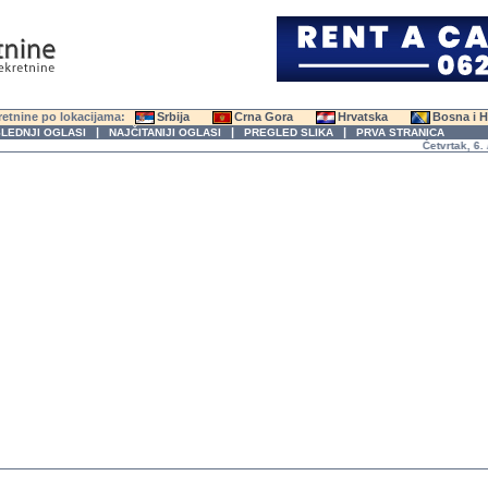
etnine po lokacijama:
Srbija
Crna Gora
Hrvatska
Bosna i 
|
|
|
LEDNJI OGLASI
NAJČITANIJI OGLASI
PREGLED SLIKA
PRVA STRANICA
Četvrtak, 6. Avg