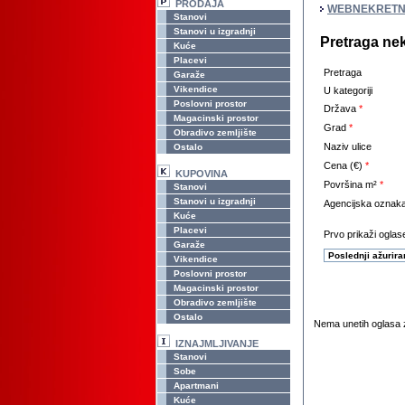
PRODAJA
WEBNEKRETN
Stanovi
Stanovi u izgradnji
Pretraga ne
Kuće
Placevi
Pretraga
Garaže
Vikendice
U kategoriji
Poslovni prostor
Država
*
Magacinski prostor
Grad
*
Obradivo zemljište
Naziv ulice
Ostalo
Cena (€)
*
KUPOVINA
Površina m²
*
Stanovi
Stanovi u izgradnji
Agencijska oznak
Kuće
Placevi
Prvo prikaži oglase
Garaže
Vikendice
Poslovni prostor
Magacinski prostor
Obradivo zemljište
Ostalo
Nema unetih oglasa z
IZNAJMLJIVANJE
Stanovi
Sobe
Apartmani
Kuće