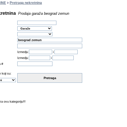
INE
Pretraga nekretnina
kretnina
Prodaja garaža beograd zemun
Izmedju
i
Izmedju
i
a #
 koji su:
Pretraga
a ovu kategoriju!!!