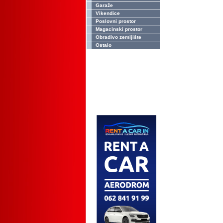
Garaže
Vikendice
Poslovni prostor
Magacinski prostor
Obradivo zemljište
Ostalo