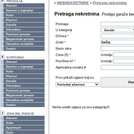
PRODAJA
WEBNEKRETNINE
Pretraga nekretnina
Stanovi
Stanovi u izgradnji
Pretraga nekretnina
Prodaja garaža be
Kuće
Placevi
Pretraga
Garaže
Vikendice
U kategoriji
Poslovni prostor
Država
*
Magacinski prostor
Grad
*
Obradivo zemljište
Naziv ulice
Ostalo
Cena (€)
*
Izmedju
KUPOVINA
Površina m²
*
Izmedju
Stanovi
Stanovi u izgradnji
Agencijska oznaka #
Kuće
Placevi
Prvo prikaži oglase koji su:
Garaže
Pre
Vikendice
Poslovni prostor
Magacinski prostor
Obradivo zemljište
Ostalo
Nema unetih oglasa za ovu kategoriju!!!
IZNAJMLJIVANJE
Stanovi
Sobe
Apartmani
Kuće