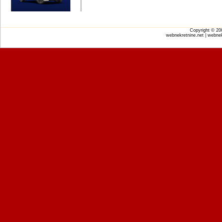
Copyright © 2
webnekretnine.net | webnek