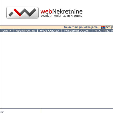
Nekretnine po lokacijama:
Srbij
|
|
|
|
LOG IN
REGISTRACIJA
UNOS OGLASA
POSLEDNJI OGLASI
NAJČITANIJI 