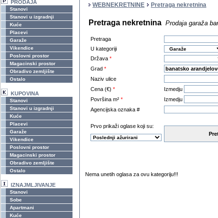
PRODAJA
WEBNEKRETNINE
Pretraga nekretnina
Stanovi
Stanovi u izgradnji
Pretraga nekretnina
Prodaja garaža ba
Kuće
Placevi
Pretraga
Garaže
Vikendice
U kategoriji
Poslovni prostor
Država
*
Magacinski prostor
Grad
*
Obradivo zemljište
Naziv ulice
Ostalo
Cena (€)
*
Izmedju
KUPOVINA
Površina m²
*
Izmedju
Stanovi
Stanovi u izgradnji
Agencijska oznaka #
Kuće
Placevi
Prvo prikaži oglase koji su:
Garaže
Pre
Vikendice
Poslovni prostor
Magacinski prostor
Obradivo zemljište
Ostalo
Nema unetih oglasa za ovu kategoriju!!!
IZNAJMLJIVANJE
Stanovi
Sobe
Apartmani
Kuće