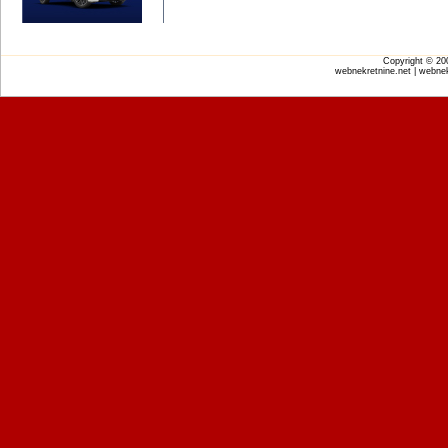
Copyright © 2
webnekretnine.net | webnek