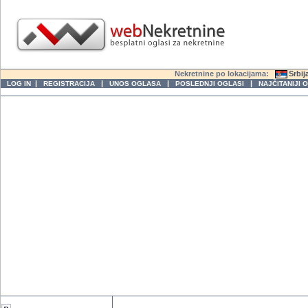
Nekretnine po lokacijama:
Srbij
|
|
|
|
LOG IN
REGISTRACIJA
UNOS OGLASA
POSLEDNJI OGLASI
NAJČITANIJI 