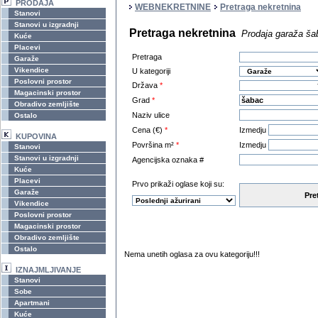
PRODAJA
WEBNEKRETNINE
Pretraga nekretnina
Stanovi
Stanovi u izgradnji
Pretraga nekretnina
Prodaja garaža ša
Kuće
Placevi
Pretraga
Garaže
Vikendice
U kategoriji
Poslovni prostor
Država
*
Magacinski prostor
Grad
*
Obradivo zemljište
Naziv ulice
Ostalo
Cena (€)
*
Izmedju
KUPOVINA
Površina m²
*
Izmedju
Stanovi
Stanovi u izgradnji
Agencijska oznaka #
Kuće
Placevi
Prvo prikaži oglase koji su:
Garaže
Pre
Vikendice
Poslovni prostor
Magacinski prostor
Obradivo zemljište
Ostalo
Nema unetih oglasa za ovu kategoriju!!!
IZNAJMLJIVANJE
Stanovi
Sobe
Apartmani
Kuće