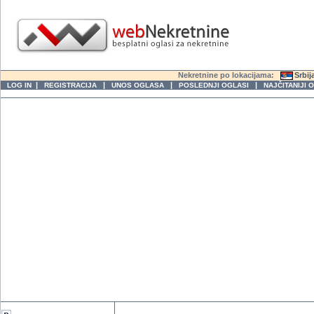
Nekretnine po lokacijama:
Srbij
|
|
|
|
LOG IN
REGISTRACIJA
UNOS OGLASA
POSLEDNJI OGLASI
NAJČITANIJI 