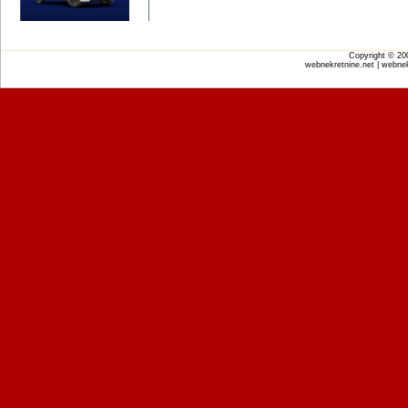
Copyright © 2
webnekretnine.net | webnek