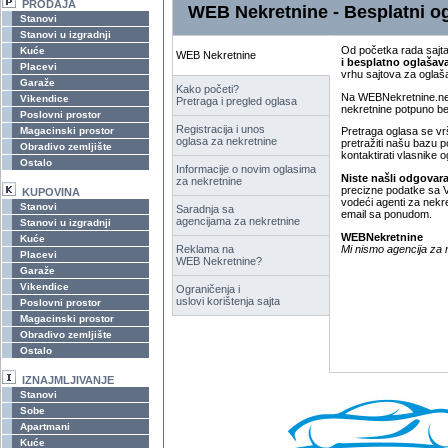
PRODAJA
WEB Nekretnine - Besplatni og
Stanovi
Stanovi u izgradnji
Od početka rada sajta
Kuće
WEB Nekretnine
i besplatno oglašava
Placevi
vrhu sajtova za oglaš
Garaže
Kako početi?
Na WEBNekretnine.net 
Vikendice
Pretraga i pregled oglasa
nekretnine potpuno be
Poslovni prostor
Registracija i unos
Magacinski prostor
Pretraga oglasa se vr
oglasa za nekretnine
pretražiti našu bazu p
Obradivo zemljište
kontaktirati vlasnike o
Ostalo
Informacije o novim oglasima
Niste našli odgovara
za nekretnine
precizne podatke sa Va
KUPOVINA
vodeći agenti za nekr
Stanovi
Saradnja sa
email sa ponudom.
agencijama za nekretnine
Stanovi u izgradnji
WEBNekretnine
Kuće
Mi nismo agencija za n
Reklama na
Placevi
WEB Nekretnine?
Garaže
Vikendice
Ograničenja i
uslovi korištenja sajta
Poslovni prostor
Magacinski prostor
Obradivo zemljište
Ostalo
IZNAJMLJIVANJE
Stanovi
Sobe
Apartmani
Kuće