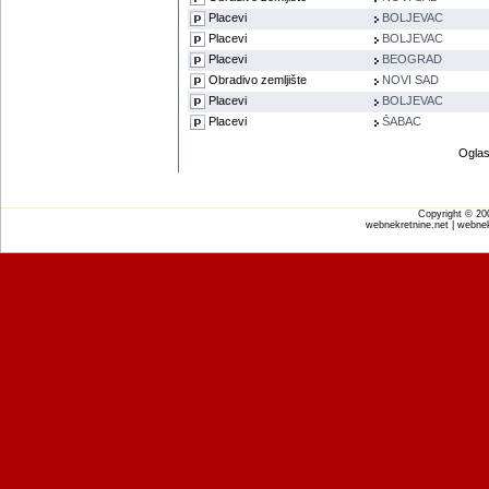
Placevi
BOLJEVAC
Placevi
BOLJEVAC
Placevi
BEOGRAD
Obradivo zemljište
NOVI SAD
Placevi
BOLJEVAC
Placevi
ŠABAC
Oglas
Copyright © 2
webnekretnine.net | webnek