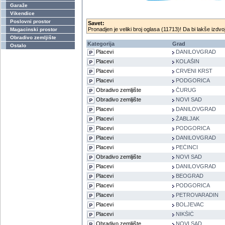
Garaže
Vikendice
Poslovni prostor
Savet:
Pronadjen je veliki broj oglasa (11713)! Da bi lakše izdvoj
Magacinski prostor
Obradivo zemljište
Kategorija
Grad
Ostalo
Placevi
DANILOVGRAD
Placevi
KOLAŠIN
Placevi
CRVENI KRST
Placevi
PODGORICA
Obradivo zemljište
ČURUG
Obradivo zemljište
NOVI SAD
Placevi
DANILOVGRAD
Placevi
ŽABLJAK
Placevi
PODGORICA
Placevi
DANILOVGRAD
Placevi
PEĆINCI
Obradivo zemljište
NOVI SAD
Placevi
DANILOVGRAD
Placevi
BEOGRAD
Placevi
PODGORICA
Placevi
PETROVARADIN
Placevi
BOLJEVAC
Placevi
NIKŠIĆ
Obradivo zemljište
NOVI SAD