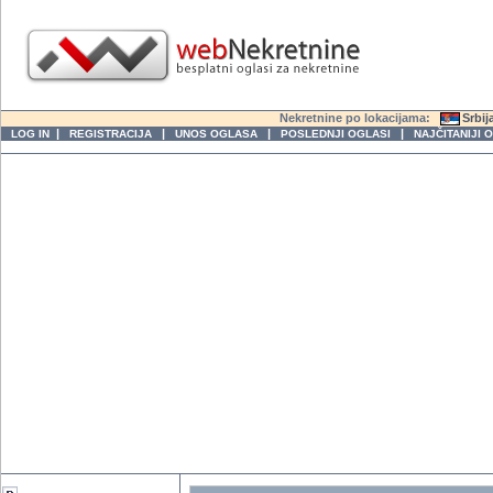
Nekretnine po lokacijama:
Srbij
|
|
|
|
LOG IN
REGISTRACIJA
UNOS OGLASA
POSLEDNJI OGLASI
NAJČITANIJI 